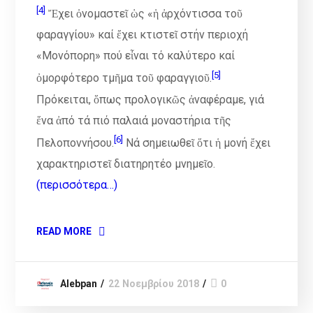
[4]
Ἔχει ὀνοµαστεῖ ὡς «ἡ ἀρχόντισσα τοῦ
φαραγγίου» καί ἔχει κτιστεῖ στήν περιοχή
«Μονόπορη» πού εἶναι τό καλύτερο καί
[5]
ὀµορφότερο τµῆµα τοῦ φαραγγιοῦ.
Πρόκειται, ὅπως προλογικῶς ἀναφέραµε, γιά
ἕνα ἀπό τά πιό παλαιά µοναστήρια τῆς
[6]
Πελοποννήσου.
Νά σηµειωθεῖ ὅτι ἡ µονή ἔχει
χαρακτηριστεῖ διατηρητέο µνηµεῖο.
(περισσότερα…)
READ MORE
Alebpan
22 Νοεμβρίου 2018
0