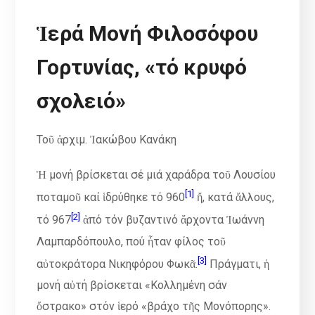
Ἱερά Μονή Φιλοσόφου
Γορτυνίας, «τό κρυφό
σχολειό»
Τοῦ ἀρχιμ. Ἰακώβου Κανάκη
Ἡ µονή βρίσκεται σέ µιά χαράδρα τοῦ Λουσίου
[1]
ποταµοῦ καί ἱδρύθηκε τό 960
ἤ, κατά ἄλλους,
[2]
τό 967
ἀπό τόν βυζαντινό ἄρχοντα Ἰωάννη
Λαµπαρδόπουλο, πού ἦταν φίλος τοῦ
[3]
αὐτοκράτορα Νικηφόρου Φωκᾶ.
Πράγµατι, ἡ
µονή αὐτή βρίσκεται «Κολληµένη σάν
ὄστρακο» στόν ἱερό «βράχο τῆς Μονόπορης».